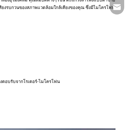
market@
ับเสียงรบกวนของสภาพแวดล้อมใกล้เคียงของคุณ ซึ่งมีไมโครโฟน
เสียงตอบรับจากโรเตอร์-ไมโครโฟน