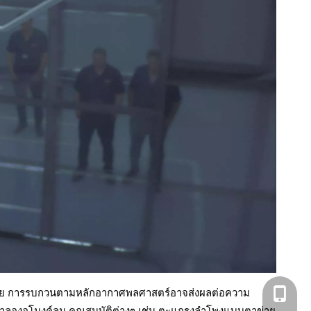
กด้วย การรบกวนตามหลักอากาศพลศาสตร์อาจส่งผลต่อความ
+86- 13
ารจำลองอุโมงค์ลม คุณสมบัติต่างๆ เช่น ตะแกรงลำโพงแบบตาข่าย