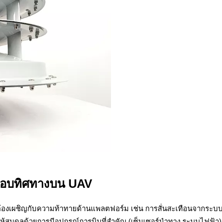
รอบทิศทางบน UAV
เผชิญกับความท้าทายด้านแพลตฟอร์ม เช่น การสั่นสะเทือนจากระบบโรเต
้สมดุลด้วยการมีอุปกรณ์การบินที่สำคัญ (เซ็นเซอร์นำทาง ระบบไฟฟ้า) แ