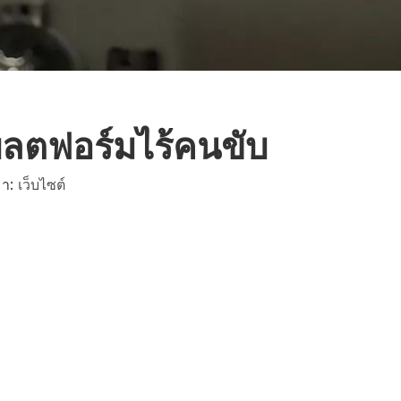
พลตฟอร์มไร้คนขับ
มา:
เว็บไซต์