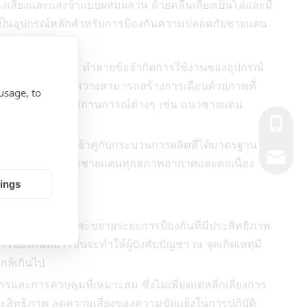
งเสียงและแสงจ้าแบบผสมผสาน ด้วยคลื่นเสียงเป็นโล่และมี
ายเป็นอุปกรณ์หลักสำหรับการป้องกันความปลอดภัยชายแดน
สงจ้าอย่างล้ำลึก ทำลายข้อจำกัดการใช้งานของอุปกรณ์
ละโมดูลไฟที่ส่องสว่างสามารถสร้างการเตือนด้วยภาพที่
usage, to
ม และการอพยพในสถานการณ์ต่างๆ เช่น แนวชายแดน
+86- 13
มิสูงและต่ำ และเข้าคู่กับกระบวนการผลิตที่ได้มาตรฐาน
market@
ปฏิบัติหน้าที่ของชายแดนทุกสภาพอากาศและต่อเนื่อง
tings
ปกรณ์รวม RIBRI จะขยายระยะการป้องกันที่มีประสิทธิภาพ
งกันที่ยาวขึ้นจะทำให้ผู้บังคับบัญชา ณ จุดเกิดเหตุมี
ใกล้เกินไป
รและการควบคุมที่เหมาะสม ซึ่งไม่เพียงแต่หลีกเลี่ยงการ
ระสิทธิภาพ ลดความเสี่ยงของความขัดแย้งในการปฏิบัติ