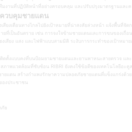
งทีมงานที่ปฏิบัติหน้าที่อย่างครอบคลุม และปรับปรุงมาตรฐาน
ารควบคุมชายแดน
ียงเตือนทางไกลไปยังเป้าหมายที่น่าสงสัยล่วงหน้า แจ้งพื้นที่จ
ป้าหมายที่เป็นอันตราย เช่น การจงใจข้ามชายแดนและการขนของเถื่อ
แซงเสียง แสง และไฟฟ้าแบบสามมิติ ระงับการกระทำของเป้าหมายอย
ถติดตั้งแบบคงที่บนป้อมยามชายแดนและยานพาหนะสายตรวจ และย
พแวดล้อมที่ซับซ้อน RIBRI ยังคงใช้ข้อดีของเทคโนโลยีอะคูสติก
มชายแดน สร้างกำแพงรักษาความปลอดภัยชายแดนที่แข็งแกร่งด้ว
ยของประชาชน
ดภัย