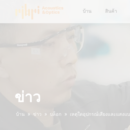
บ้าน
สินค้า
ข่าว
บ้าน
»
ข่าว
»
บล็อก
»
เหตุใดอุปกรณ์เสียงและแสงแ