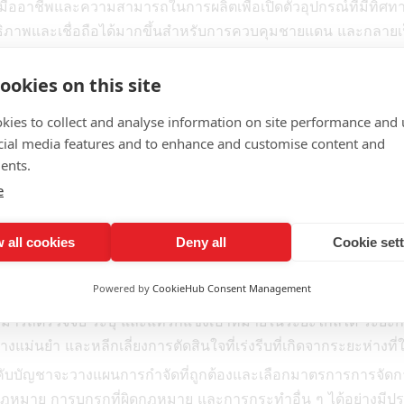
มืออาชีพและความสามารถในการผลิตเพื่อเปิดตัวอุปกรณ์ที่มีทิศทา
ระสิทธิภาพและเชื่อถือได้มากขึ้นสำหรับการควบคุมชายแดน และกล
บบรวม
ookies on this site
จ้าผสานรวมเทคโนโลยีเสียงกำหนดทิศทางเข้ากับฟังก์ชันเตือนแ
ู้การส่งผ่านเสียงระยะไกลที่ชัดเจนและการป้องปรามที่แม่นยำ แ
kies to collect and analyse information on site performance and 
านร่วมกันสามารถมีบทบาทในการเตือนภัยล่วงหน้า การป้องปรา
cial media features and to enhance and customise content and
ents.
้เข้ากับสภาพแวดล้อมกลางแจ้งที่รุนแรง เช่น ทราย ฝน หิมะ อุณหภู
e
ถียรและเชื่อถือได้เป็นเวลานาน ตอบสนองความต้องการด้านการ
านในระยะยาวของการควบคุมชายแดน
 all cookies
Deny all
Cookie set
ารป้องกันความปลอดภัย
Powered by
CookieHub Consent Management
องกันความปลอดภัยชายแดน ด้วยการออกแบบที่มีประสิทธิภาพสูง อุ
สามารถตรวจจับ ระบุ และแทรกแซงเป้าหมายในระยะไกลได้ ระยะการป้อ
งแม่นยำ และหลีกเลี่ยงการตัดสินใจที่เร่งรีบที่เกิดจากระยะห่างที่
ังคับบัญชาจะวางแผนการกำจัดที่ถูกต้องและเลือกมาตรการการจัดกา
ดกฎหมาย การบุกรุกที่ผิดกฎหมาย และการกระทำอื่น ๆ ได้อย่างมีป