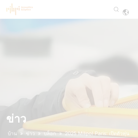
ข่าว
บ้าน
»
ข่าว
»
บล็อก
»
2025 Milipol Paris: เปิดตัวหุ่น